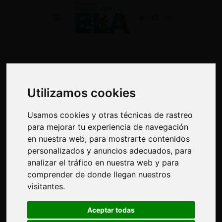
Noticias
Utilizamos cookies
Utilizamos cookies
Grupo Melia se suma a la III
Usamos cookies y otras técnicas de rastreo
Usamos cookies y otras técnicas de rastreo
Carrera Madrid con la ELA
para mejorar tu experiencia de navegación
para mejorar tu experiencia de navegación
en nuestra web, para mostrarte contenidos
en nuestra web, para mostrarte contenidos
personalizados y anuncios adecuados, para
personalizados y anuncios adecuados, para
03/06/2026
analizar el tráfico en nuestra web y para
analizar el tráfico en nuestra web y para
comprender de donde llegan nuestros
comprender de donde llegan nuestros
visitantes.
visitantes.
Aceptar todas
Aceptar todas